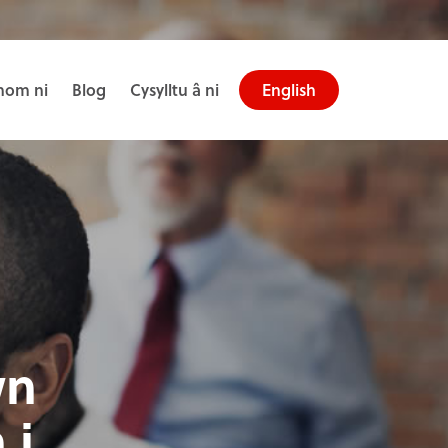
om ni
Blog
Cysylltu â ni
English
wn
 i