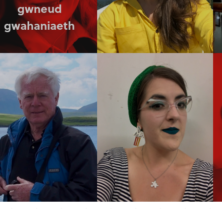
gwneud
gwahaniaeth