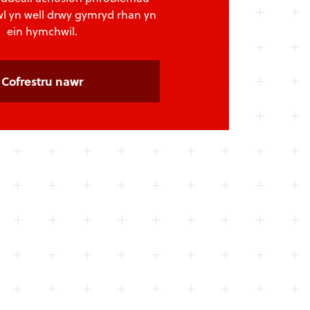
l yn well drwy gymryd rhan yn
ein hymchwil.
Cofrestru nawr