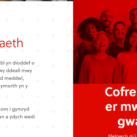
iaeth
bl yn dioddef o
wy ddeall mwy
yd meddwl,
chymorth yn y
Cofre
er m
rnom i gymryd
gw
un a ydych wedi
Helpwch ni 