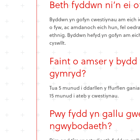
Beth fyddwn ni’n ei 
Byddwn yn gofyn cwestiynau am eich i
o fyw, ac amdanoch eich hun, fel oedr
ethnig. Byddwn hefyd yn gofyn am eic
cyswllt.
Faint o amser y bydd 
gymryd?
Tua 5 munud i ddarllen y ffurflen gania
15 munud i ateb y cwestiynau.
Pwy fydd yn gallu gwe
ngwybodaeth?