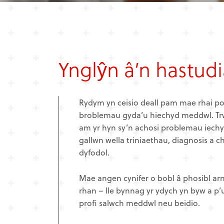
Ynglŷn â’n hastud
Rydym yn ceisio deall pam mae rhai po
broblemau gyda’u hiechyd meddwl. Tr
am yr hyn sy’n achosi problemau iech
gallwn wella triniaethau, diagnosis a 
dyfodol.
Mae angen cynifer o bobl â phosibl a
rhan – lle bynnag yr ydych yn byw a p’
profi salwch meddwl neu beidio.