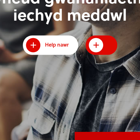
iechyd meddwl
Help nawr