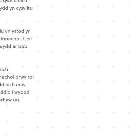
u gweld eich
ydd yn cysylltu
lu yn ystod yr
rinachol. Ceir
rwydd ar bob
eich
nachol drwy roi
dd eich enw,
yddio i wybod
nrhyw un.