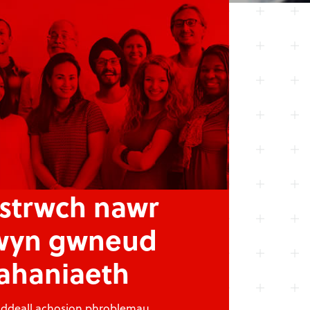
strwch nawr
wyn gwneud
ahaniaeth
i ddeall achosion phroblemau