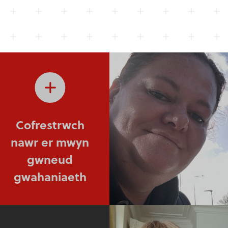
Cofrestrwch
nawr er mwyn
gwneud
gwahaniaeth