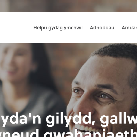
Helpu gydag ymchwil
Adnoddau
Amdan
yda'n gilydd, gall
neud gwahaniaeth