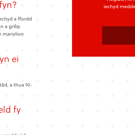
ofyn?
iechyd meddw
echyd a ffordd
an a grŵp
h manylion
yn ei
tâd, a thua 10-
ld fy