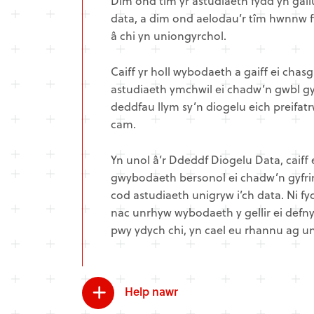
Dim ond tîm yr astudiaeth fydd yn gall
data, a dim ond aelodau’r tîm hwnnw f
â chi yn uniongyrchol.
Caiff yr holl wybodaeth a gaiff ei chasg
astudiaeth ymchwil ei chadw’n gwbl gyf
deddfau llym sy’n diogelu eich preifat
cam.
Yn unol â’r Ddeddf Diogelu Data, caiff 
gwybodaeth bersonol ei chadw’n gyfri
cod astudiaeth unigryw i’ch data. Ni fy
nac unrhyw wybodaeth y gellir ei defn
pwy ydych chi, yn cael eu rhannu ag u
Help nawr