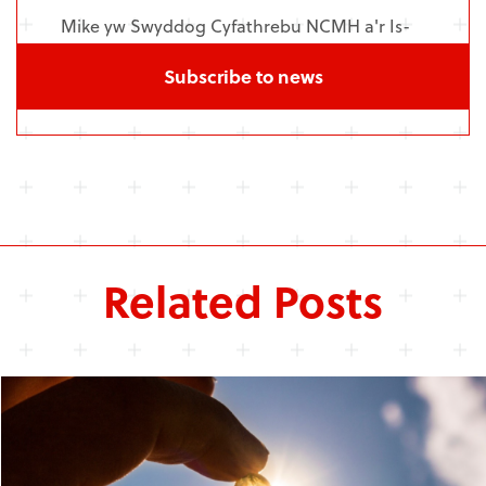
Mike yw Swyddog Cyfathrebu NCMH a'r Is-
adran Meddygaeth Seicolegol ym Mhrifysgol
Subscribe to news
Caerdydd.
Related Posts