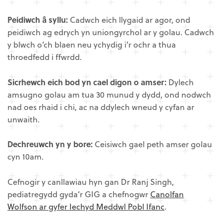
Peidiwch â syllu:
Cadwch eich llygaid ar agor, ond
peidiwch ag edrych yn uniongyrchol ar y golau. Cadwch
y blwch o’ch blaen neu ychydig i’r ochr a thua
throedfedd i ffwrdd.
Sicrhewch eich bod yn cael digon o amser:
Dylech
amsugno golau am tua 30 munud y dydd, ond nodwch
nad oes rhaid i chi, ac na ddylech wneud y cyfan ar
unwaith.
Dechreuwch yn y bore:
Ceisiwch gael peth amser golau
cyn 10am.
Cefnogir y canllawiau hyn gan Dr Ranj Singh,
pediatregydd gyda’r GIG a chefnogwr
Canolfan
Wolfson ar gyfer Iechyd Meddwl Pobl Ifanc
.