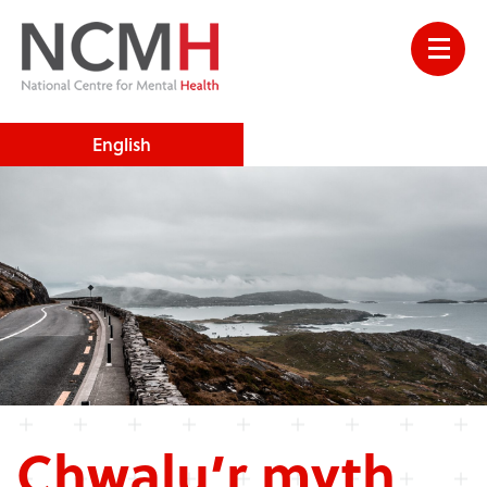
English
Chwalu’r myth