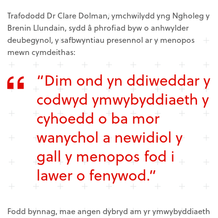
Trafododd Dr Clare Dolman, ymchwilydd yng Ngholeg y
Brenin Llundain, sydd â phrofiad byw o anhwylder
deubegynol, y safbwyntiau presennol ar y menopos
mewn cymdeithas:
“Dim ond yn ddiweddar y
codwyd ymwybyddiaeth y
cyhoedd o ba mor
wanychol a newidiol y
gall y menopos fod i
lawer o fenywod.”
Fodd bynnag, mae angen dybryd am yr ymwybyddiaeth