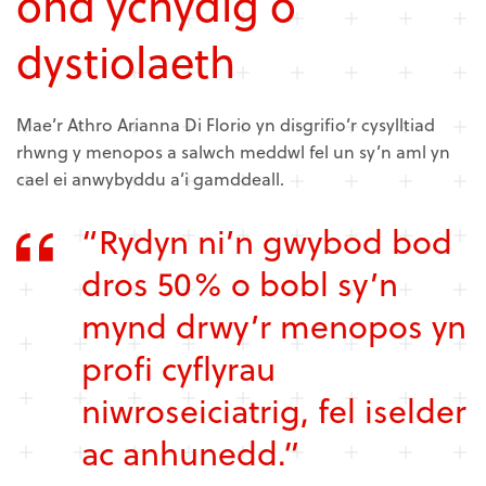
ond ychydig o
dystiolaeth
Mae’r Athro Arianna Di Florio yn disgrifio’r cysylltiad
rhwng y menopos a salwch meddwl fel un sy’n aml yn
cael ei anwybyddu a’i gamddeall.
“Rydyn ni’n gwybod bod
dros 50% o bobl sy’n
mynd drwy’r menopos yn
profi cyflyrau
niwroseiciatrig, fel iselder
ac anhunedd.”