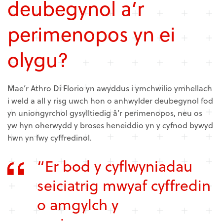
deubegynol a’r
perimenopos yn ei
olygu?
Mae’r Athro Di Florio yn awyddus i ymchwilio ymhellach
i weld a all y risg uwch hon o anhwylder deubegynol fod
yn uniongyrchol gysylltiedig â’r perimenopos, neu os
yw hyn oherwydd y broses heneiddio yn y cyfnod bywyd
hwn yn fwy cyffredinol.
“Er bod y cyflwyniadau
seiciatrig mwyaf cyffredin
o amgylch y