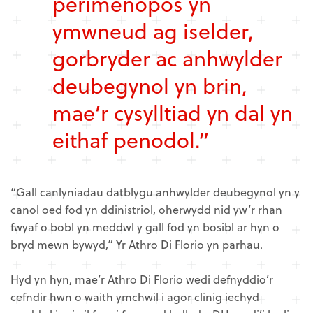
perimenopos yn
ymwneud ag iselder,
gorbryder ac anhwylder
deubegynol yn brin,
mae’r cysylltiad yn dal yn
eithaf penodol.”
“Gall canlyniadau datblygu anhwylder deubegynol yn y
canol oed fod yn ddinistriol, oherwydd nid yw’r rhan
fwyaf o bobl yn meddwl y gall fod yn bosibl ar hyn o
bryd mewn bywyd,” Yr Athro Di Florio yn parhau.
Hyd yn hyn, mae’r Athro Di Florio wedi defnyddio’r
cefndir hwn o waith ymchwil i agor clinig iechyd