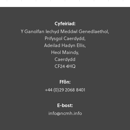
Cyfeiriad:
Y Ganolfan Iechyd Meddwl Genedlaethol,
Prifysgol Caerdydd,
Adeilad Hadyn Ellis,
Heol Maindy,
Caerdydd
CF24 4HQ
Ffôn:
+44 (0)29 2068 8401
E-bost:
info@ncmh.info