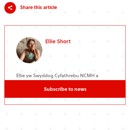
Share this article
Ellie Short
Ellie yw Swyddog Cyfathrebu NCMH a
Chanolfan Geneteg a Genomeg
Subscribe to news
Niwroseiciatrig ym Mhrifysgol Caerdydd.