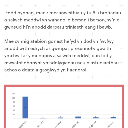
Fodd bynnag, mae’r mecanweithiau y tu ôl i brofiadau
o salwch meddwl yn wahanol o berson i berson, sy’n ei
gwneud hi’n anodd darparu triniaeth eang i bawb.
Mae cynnig atebion gonest hefyd yn dod yn fwyfwy
anodd wrth edrych ar gwmpas presennol y gwaith
ymchwil ar y menopos a salwch meddwl, gan fod y
mwyafrif ohonynt yn adolygiadau neu’n astudiaethau
achos o ddata a gasglwyd yn flaenorol.