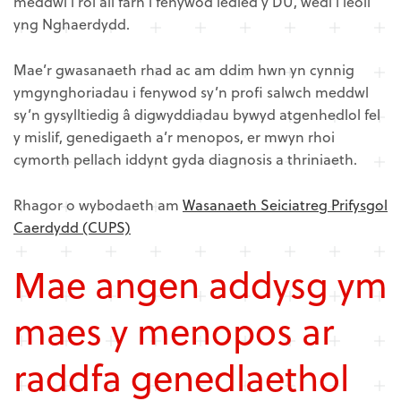
meddwl i roi ail farn i fenywod ledled y DU, wedi’i leoli
yng Nghaerdydd.
Mae’r gwasanaeth rhad ac am ddim hwn yn cynnig
ymgynghoriadau i fenywod sy’n profi salwch meddwl
sy’n gysylltiedig â digwyddiadau bywyd atgenhedlol fel
y mislif, genedigaeth a’r menopos, er mwyn rhoi
cymorth pellach iddynt gyda diagnosis a thriniaeth.
Rhagor o wybodaeth am
Wasanaeth Seiciatreg Prifysgol
Caerdydd (CUPS)
Mae angen addysg ym
maes y menopos ar
raddfa genedlaethol