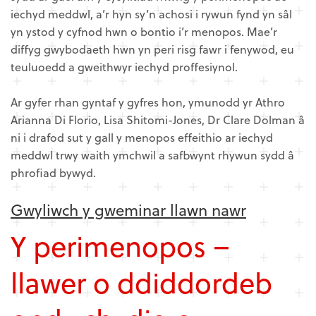
iechyd meddwl, a’r hyn sy’n achosi i rywun fynd yn sâl
yn ystod y cyfnod hwn o bontio i’r menopos. Mae’r
diffyg gwybodaeth hwn yn peri risg fawr i fenywod, eu
teuluoedd a gweithwyr iechyd proffesiynol.
Ar gyfer rhan gyntaf y gyfres hon, ymunodd yr Athro
Arianna Di Florio, Lisa Shitomi-Jones, Dr Clare Dolman â
ni i drafod sut y gall y menopos effeithio ar iechyd
meddwl trwy waith ymchwil a safbwynt rhywun sydd â
phrofiad bywyd.
Gwyliwch y gweminar llawn nawr
Y perimenopos –
llawer o ddiddordeb