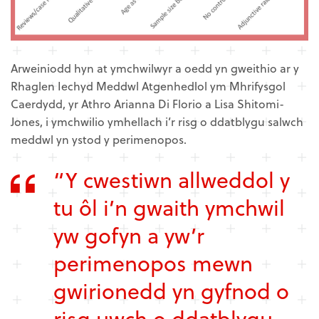
Arweiniodd hyn at ymchwilwyr a oedd yn gweithio ar y
Rhaglen Iechyd Meddwl Atgenhedlol ym Mhrifysgol
Caerdydd, yr Athro Arianna Di Florio a Lisa Shitomi-
Jones, i ymchwilio ymhellach i’r risg o ddatblygu salwch
meddwl yn ystod y perimenopos.
“Y cwestiwn allweddol y
tu ôl i’n gwaith ymchwil
yw gofyn a yw’r
perimenopos mewn
gwirionedd yn gyfnod o
risg uwch o ddatblygu