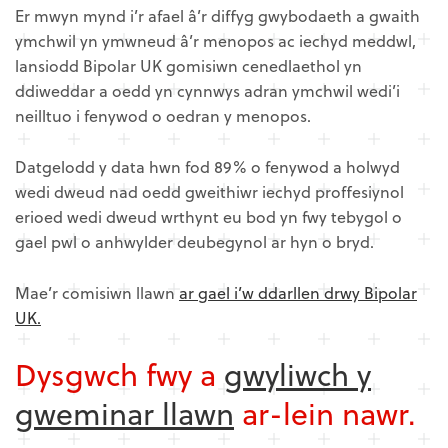
Er mwyn mynd i’r afael â’r diffyg gwybodaeth a gwaith
ymchwil yn ymwneud â’r menopos ac iechyd meddwl,
lansiodd Bipolar UK gomisiwn cenedlaethol yn
ddiweddar a oedd yn cynnwys adran ymchwil wedi’i
neilltuo i fenywod o oedran y menopos.
Datgelodd y data hwn fod 89% o fenywod a holwyd
wedi dweud nad oedd gweithiwr iechyd proffesiynol
erioed wedi dweud wrthynt eu bod yn fwy tebygol o
gael pwl o anhwylder deubegynol ar hyn o bryd.
Mae’r comisiwn llawn
ar gael i’w ddarllen drwy Bipolar
UK.
Dysgwch fwy a
gwyliwch y
gweminar llawn
ar-lein nawr.