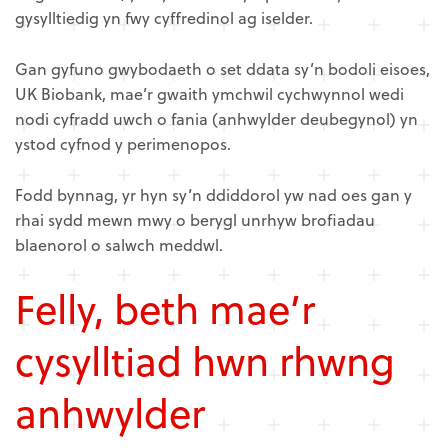
gysylltiedig yn fwy cyffredinol ag iselder.
Gan gyfuno gwybodaeth o set ddata sy’n bodoli eisoes,
UK Biobank, mae’r gwaith ymchwil cychwynnol wedi
nodi cyfradd uwch o fania (anhwylder deubegynol) yn
ystod cyfnod y perimenopos.
Fodd bynnag, yr hyn sy’n ddiddorol yw nad oes gan y
rhai sydd mewn mwy o berygl unrhyw brofiadau
blaenorol o salwch meddwl.
Felly, beth mae’r
cysylltiad hwn rhwng
anhwylder