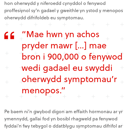
hon oherwydd y niferoedd cynyddol o fenywod
proffesiynol sy’n gadael y gweithle yn ystod y menopos
oherwydd difrifoldeb eu symptomau.
“Mae hwn yn achos
pryder mawr […] mae
bron i 900,000 o fenywod
wedi gadael eu swyddi
oherwydd symptomau’r
menopos.”
Pe baem ni’n gwybod digon am effaith hormonau ar yr
ymennydd, gallai fod yn bosibl rhagweld pa fenywod
fyddai’n fwy tebygol o ddatblygu symptomau difrifol ar