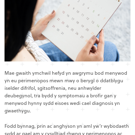
Mae gwaith ymchwil hefyd yn awgrymu bod menywod
yn eu perimenopos mewn mwy o berygl o ddatblygu
iselder difrifol, sgitsoffrenia, neu anhwylder
deubegynol, tra bydd y symptomau a brofir gan y
menywod hynny sydd eisoes wedi cael diagnosis yn
gwaethygu.
Fodd bynnag, prin ac anghyson yn aml yw’r wybodaeth
sydd ar gael am y cysylltiad rhwng y perimenopos ac