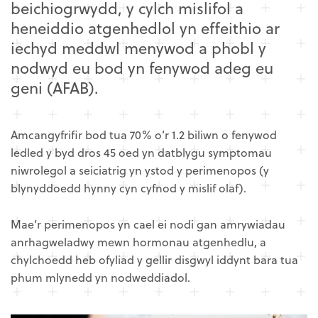
beichiogrwydd, y cylch mislifol a
heneiddio atgenhedlol yn effeithio ar
iechyd meddwl menywod a phobl y
nodwyd eu bod yn fenywod adeg eu
geni (AFAB).
Amcangyfrifir bod tua 70% o’r 1.2 biliwn o fenywod
ledled y byd dros 45 oed yn datblygu symptomau
niwrolegol a seiciatrig yn ystod y perimenopos (y
blynyddoedd hynny cyn cyfnod y mislif olaf).
Mae’r perimenopos yn cael ei nodi gan amrywiadau
anrhagweladwy mewn hormonau atgenhedlu, a
chylchoedd heb ofyliad y gellir disgwyl iddynt bara tua
phum mlynedd yn nodweddiadol.