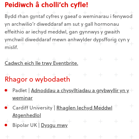
Peidiwch â cholli’ch cyfle!
Bydd rhan gyntaf cyfres y gaeaf o weminarau i fenywod
yn archwilio’r diweddaraf am sut y gall hormonau
effeithio ar iechyd meddwl, gan gynnwys y gwaith
ymchwil diweddaraf mewn anhwylder dypsfforig cyn y
mislif.
Cadwch eich lle trwy Eventbrite.
Rhagor o wybodaeth
Padlet |
Adnoddau a chysylltiadau a grybwyllir yn y
weminar
Cardiff University |
Rhaglen Iechyd Meddwl
Atgenhedlol
Bipolar UK |
Dysgu mwy