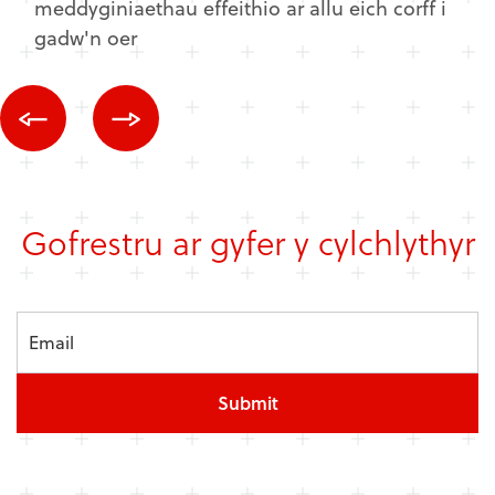
meddyginiaethau effeithio ar allu eich corff i
gadw'n oer
Gofrestru ar gyfer y cylchlythyr
Submit