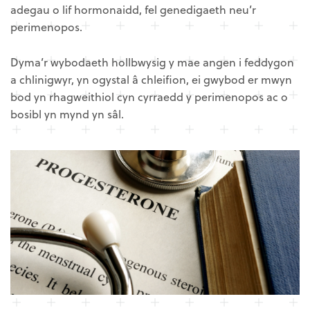
adegau o lif hormonaidd, fel genedigaeth neu’r
perimenopos.
Dyma’r wybodaeth hollbwysig y mae angen i feddygon
a chlinigwyr, yn ogystal â chleifion, ei gwybod er mwyn
bod yn rhagweithiol cyn cyrraedd y perimenopos ac o
bosibl yn mynd yn sâl.