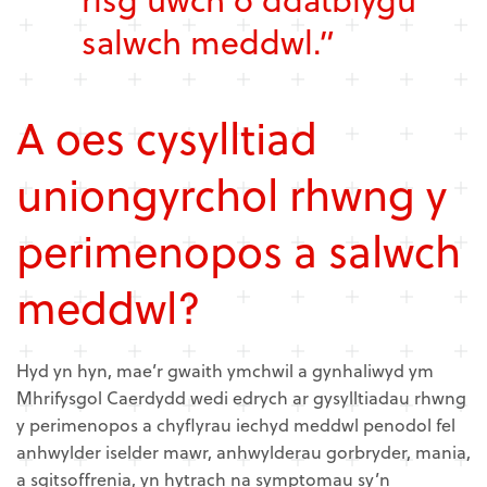
salwch meddwl.”
A oes cysylltiad
uniongyrchol rhwng y
perimenopos a salwch
meddwl?
Hyd yn hyn, mae’r gwaith ymchwil a gynhaliwyd ym
Mhrifysgol Caerdydd wedi edrych ar gysylltiadau rhwng
y perimenopos a chyflyrau iechyd meddwl penodol fel
anhwylder iselder mawr, anhwylderau gorbryder, mania,
a sgitsoffrenia, yn hytrach na symptomau sy’n