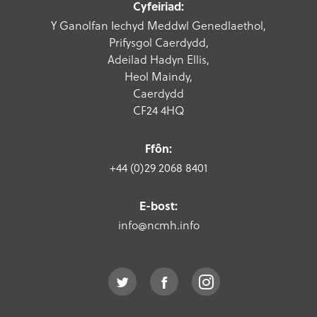
Cyfeiriad:
Y Ganolfan Iechyd Meddwl Genedlaethol,
Prifysgol Caerdydd,
Adeilad Hadyn Ellis,
Heol Maindy,
Caerdydd
CF24 4HQ
Ffôn:
+44 (0)29 2068 8401
E-bost:
info@ncmh.info