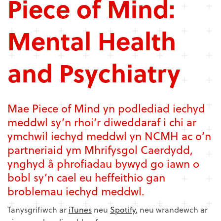
Piece of Mind:
Mental Health
and Psychiatry
Mae Piece of Mind yn podlediad iechyd
meddwl sy’n rhoi’r diweddaraf i chi ar
ymchwil iechyd meddwl yn NCMH ac o’n
partneriaid ym Mhrifysgol Caerdydd,
ynghyd â phrofiadau bywyd go iawn o
bobl sy’n cael eu heffeithio gan
broblemau iechyd meddwl.
Tanysgrifiwch ar
iTunes
neu
Spotify
, neu wrandewch ar