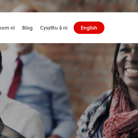
om ni
Blog
Cysylltu â ni
English