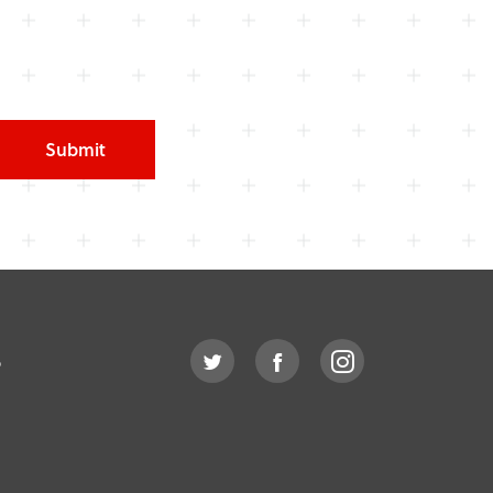
Submit
o