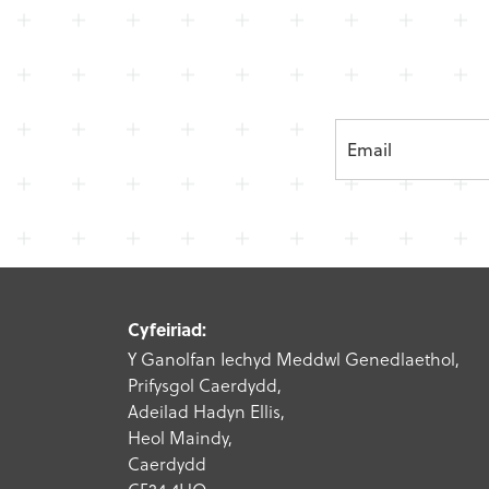
Cyfeiriad:
Y Ganolfan Iechyd Meddwl Genedlaethol,
Prifysgol Caerdydd,
Adeilad Hadyn Ellis,
Heol Maindy,
Caerdydd