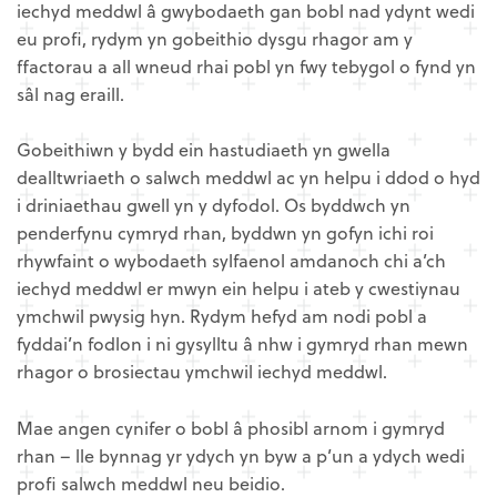
iechyd meddwl â gwybodaeth gan bobl nad ydynt wedi
eu profi, rydym yn gobeithio dysgu rhagor am y
ffactorau a all wneud rhai pobl yn fwy tebygol o fynd yn
sâl nag eraill.
Gobeithiwn y bydd ein hastudiaeth yn gwella
dealltwriaeth o salwch meddwl ac yn helpu i ddod o hyd
i driniaethau gwell yn y dyfodol. Os byddwch yn
penderfynu cymryd rhan, byddwn yn gofyn ichi roi
rhywfaint o wybodaeth sylfaenol amdanoch chi a’ch
iechyd meddwl er mwyn ein helpu i ateb y cwestiynau
ymchwil pwysig hyn. Rydym hefyd am nodi pobl a
fyddai’n fodlon i ni gysylltu â nhw i gymryd rhan mewn
rhagor o brosiectau ymchwil iechyd meddwl.
Mae angen cynifer o bobl â phosibl arnom i gymryd
rhan – lle bynnag yr ydych yn byw a p’un a ydych wedi
profi salwch meddwl neu beidio.