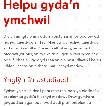
Helpu gyda’n
ymchwil
Diolch am glicio ar y ddolen testun a anfonodd Bwrdd
Iechyd Caerdydd a’r Fro. Mae Bwrdd Iechyd Caerdydd
a’r Fro a’r Ganolfan Genedlaethol ar gyfer Iechyd
Meddwl (NCMH) yn cydweithio i geisio cael cymaint o
bobl â phosibl i gymryd rhan yn ein hastudiaeth i helpu
i ddeall achosion a sbardunau iechyd meddwl.
Ynglŷn â’r astudiaeth
Rydym yn ceisio deall pam mae rhai pobl yn dioddef o
broblemau gyda’u hiechyd meddwl. Drwy gymharu
gwybodaeth gan bobl sydd wedi profi problemau