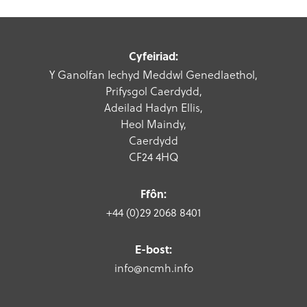
Cyfeiriad:
Y Ganolfan Iechyd Meddwl Genedlaethol,
Prifysgol Caerdydd,
Adeilad Hadyn Ellis,
Heol Maindy,
Caerdydd
CF24 4HQ
Ffôn:
+44 (0)29 2068 8401
E-bost:
info@ncmh.info