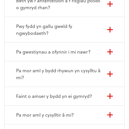
Beth yw'r anfanteision a'r risgiau posibl
o gymryd rhan?
Pwy fydd yn gallu gweld fy
ngwybodaeth?
Pa gwestiynau a ofynnir i mi nawr?
Pa mor aml y bydd rhywun yn cysylltu â
mi?
Faint o amser y bydd yn ei gymryd?
Pa mor aml y cysylltir â mi?