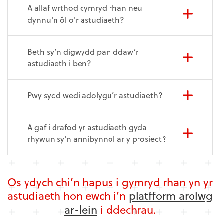
A allaf wrthod cymryd rhan neu
dynnu'n ôl o'r astudiaeth?
Beth sy’n digwydd pan ddaw’r
astudiaeth i ben?
Pwy sydd wedi adolygu’r astudiaeth?
A gaf i drafod yr astudiaeth gyda
rhywun sy'n annibynnol ar y prosiect?
Os ydych chi’n hapus i gymryd rhan yn yr
astudiaeth hon ewch i’n
platfform arolwg
ar-lein
i ddechrau.