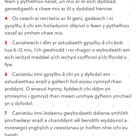
fewn y pythefnos nesaf, un mis ar ôl eich dyddiad
genedigaeth a chwe mis ar ôl y dyddiad hwnnw.
Os cewch ei recriwtio ar ôl geni, gadewch i ni
gysylltu â chi am holiaduron dilynol o fewn y pythefnos
nesaf ac ymhen chwe mis.
Caniatewch i dîm yr astudiaeth gysylltu â chi bob
tua 6-12 mis, i’ch gwahodd i roi rhagor o wybodaeth am
eich iechyd meddwl a’ch iechyd corfforol a’ch ffordd o
fyw.
Caniatáu inni gysylltu â chi yn y dyfodol am
astudiaethau eraill y gallwch fod eisiau cymryd rhan
ynddynt. O wneud hynny, fyddwch chi ddim yn
ymrwymo i gymryd rhan mewn unrhyw gyfleon ymchwil
yn y dyfodol.
Caniatáu inni ledaenu gwybodaeth ddienw ymhlith
ymchwilwyr eraill a chanddynt sêl bendith wyddonol a
moesegol ynghylch y cwestiynau yr hoffen nhw ichi eu
hateb.