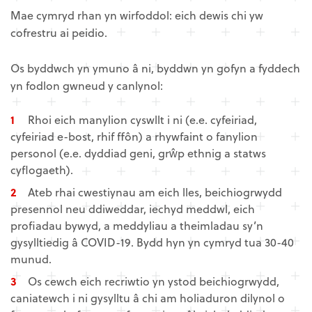
Mae cymryd rhan yn wirfoddol: eich dewis chi yw
cofrestru ai peidio.
Os byddwch yn ymuno â ni, byddwn yn gofyn a fyddech
yn fodlon gwneud y canlynol:
Rhoi eich manylion cyswllt i ni (e.e. cyfeiriad,
cyfeiriad e-bost, rhif ffôn) a rhywfaint o fanylion
personol (e.e. dyddiad geni, grŵp ethnig a statws
cyflogaeth).
Ateb rhai cwestiynau am eich lles, beichiogrwydd
presennol neu ddiweddar, iechyd meddwl, eich
profiadau bywyd, a meddyliau a theimladau sy’n
gysylltiedig â COVID-19. Bydd hyn yn cymryd tua 30-40
munud.
Os cewch eich recriwtio yn ystod beichiogrwydd,
caniatewch i ni gysylltu â chi am holiaduron dilynol o