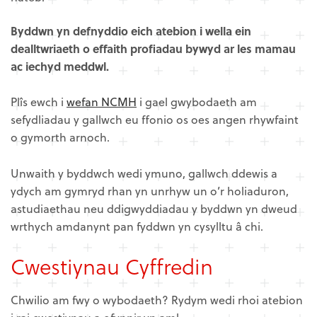
Byddwn yn defnyddio eich atebion i wella ein
dealltwriaeth o effaith profiadau bywyd ar les mamau
ac iechyd meddwl.
Plîs ewch i
wefan NCMH
i gael gwybodaeth am
sefydliadau y gallwch eu ffonio os oes angen rhywfaint
o gymorth arnoch.
Unwaith y byddwch wedi ymuno, gallwch ddewis a
ydych am gymryd rhan yn unrhyw un o’r holiaduron,
astudiaethau neu ddigwyddiadau y byddwn yn dweud
wrthych amdanynt pan fyddwn yn cysylltu â chi.
Cwestiynau Cyffredin
Chwilio am fwy o wybodaeth? Rydym wedi rhoi atebion