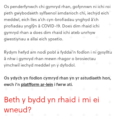
Os penderfynwch chi gymryd rhan, gofynnwn ni ichi roi
peth gwybodaeth sylfaenol amdanoch chi, iechyd eich
meddwl, eich lles a’ch cyn-brofiadau ynghyd â’ch
profiadau ynglŷn â COVID-19. Does dim rhaid ichi
gymryd rhan a does dim rhaid ichi ateb unrhyw
gwestiynau a allai eich ypsetio.
Rydym hefyd am nodi pobl a fyddai’n fodlon i ni gysylltu
â nhw i gymryd rhan mewn rhagor o brosiectau
ymchwil iechyd meddwl yn y dyfodol.
Os ydych yn fodlon cymryd rhan yn yr astudiaeth hon,
ewch i’n
platfform ar-lein
i fwrw ati.
Beth y bydd yn rhaid i mi ei
wneud?