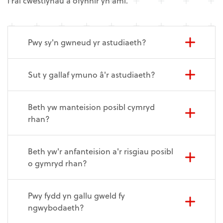
i rai cwestiynau a ofynnir yn aml.
Pwy sy'n gwneud yr astudiaeth?
Sut y gallaf ymuno â'r astudiaeth?
Beth yw manteision posibl cymryd
rhan?
Beth yw'r anfanteision a'r risgiau posibl
o gymryd rhan?
Pwy fydd yn gallu gweld fy
ngwybodaeth?