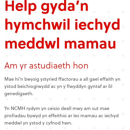
Help gyda’n
hymchwil iechyd
meddwl mamau
Am yr astudiaeth hon
Mae hi’n bwysig ystyried ffactorau a all gael effaith yn
ystod beichiogrwydd ac yn y flwyddyn gyntaf ar ôl
genedigaeth.
Yn NCMH rydym yn ceisio deall mwy am sut mae
profiadau bywyd yn effeithio ar les mamau ac iechyd
meddwl yn ystod y cyfnod hwn.