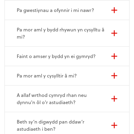
Pa gwestiynau a ofynnir i mi nawr?
Pa mor aml y bydd rhywun yn cysylltu â
mi?
Faint o amser y bydd yn ei gymryd?
Pa mor aml y cysylltir â mi?
A allaf wrthod cymryd rhan neu
dynnu'n ôl o'r astudiaeth?
Beth sy’n digwydd pan ddaw’r
astudiaeth i ben?