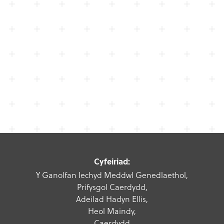
Cyfeiriad:
Y Ganolfan Iechyd Meddwl Genedlaethol,
Prifysgol Caerdydd,
Adeilad Hadyn Ellis,
Heol Maindy,
Caerdydd