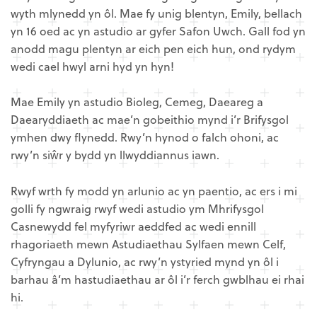
wyth mlynedd yn ôl. Mae fy unig blentyn, Emily, bellach
yn 16 oed ac yn astudio ar gyfer Safon Uwch. Gall fod yn
anodd magu plentyn ar eich pen eich hun, ond rydym
wedi cael hwyl arni hyd yn hyn!
Mae Emily yn astudio Bioleg, Cemeg, Daeareg a
Daearyddiaeth ac mae’n gobeithio mynd i’r Brifysgol
ymhen dwy flynedd. Rwy’n hynod o falch ohoni, ac
rwy’n siŵr y bydd yn llwyddiannus iawn.
Rwyf wrth fy modd yn arlunio ac yn paentio, ac ers i mi
golli fy ngwraig rwyf wedi astudio ym Mhrifysgol
Casnewydd fel myfyriwr aeddfed ac wedi ennill
rhagoriaeth mewn Astudiaethau Sylfaen mewn Celf,
Cyfryngau a Dylunio, ac rwy’n ystyried mynd yn ôl i
barhau â’m hastudiaethau ar ôl i’r ferch gwblhau ei rhai
hi.