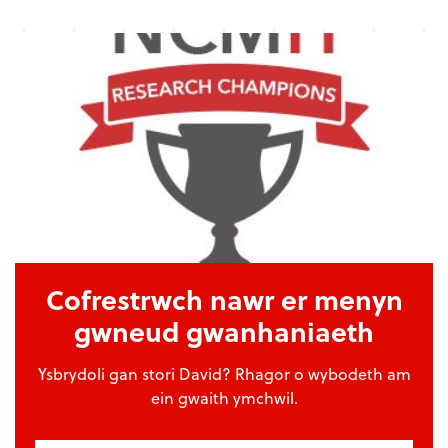
Cofrestrwch nawr er menyn
gwneud gwanhaniaeth
Ysbrydoli gan stori David? Rhagor o wybodeth am
ein gwaith ymchwil.