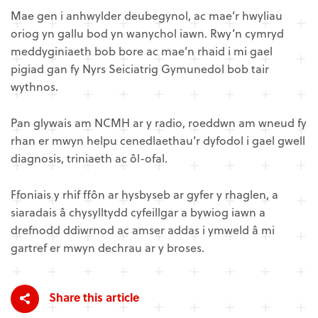
Mae gen i anhwylder deubegynol, ac mae’r hwyliau
oriog yn gallu bod yn wanychol iawn. Rwy’n cymryd
meddyginiaeth bob bore ac mae’n rhaid i mi gael
pigiad gan fy Nyrs Seiciatrig Gymunedol bob tair
wythnos.
Pan glywais am NCMH ar y radio, roeddwn am wneud fy
rhan er mwyn helpu cenedlaethau’r dyfodol i gael gwell
diagnosis, triniaeth ac ôl-ofal.
Ffoniais y rhif ffôn ar hysbyseb ar gyfer y rhaglen, a
siaradais â chysylltydd cyfeillgar a bywiog iawn a
drefnodd ddiwrnod ac amser addas i ymweld â mi
gartref er mwyn dechrau ar y broses.
Share this article