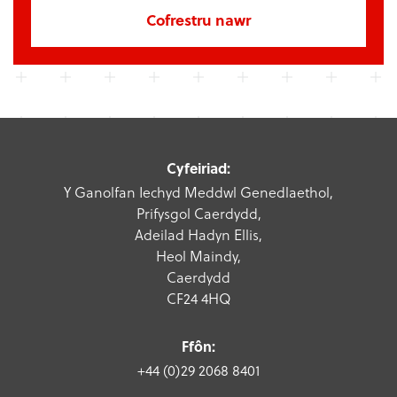
Cofrestru nawr
Cyfeiriad:
Y Ganolfan Iechyd Meddwl Genedlaethol,
Prifysgol Caerdydd,
Adeilad Hadyn Ellis,
Heol Maindy,
Caerdydd
CF24 4HQ
Ffôn:
+44 (0)29 2068 8401