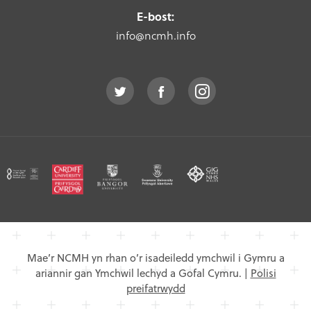
E-bost:
info@ncmh.info
Mae’r NCMH yn rhan o’r isadeiledd ymchwil i Gymru a
ariannir gan Ymchwil lechyd a Gofal Cymru.
|
Polisi
preifatrwydd