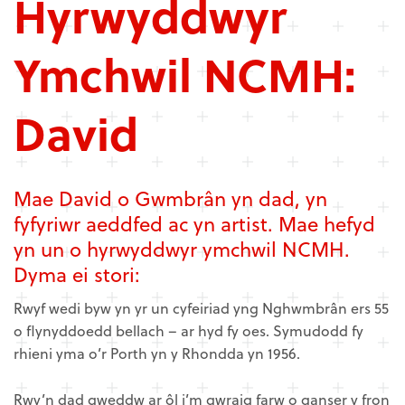
Hyrwyddwyr
Ymchwil NCMH:
David
Mae David o Gwmbrân yn dad, yn
fyfyriwr aeddfed ac yn artist. Mae hefyd
yn un o hyrwyddwyr ymchwil NCMH.
Dyma ei stori:
Rwyf wedi byw yn yr un cyfeiriad yng Nghwmbrân ers 55
o flynyddoedd bellach – ar hyd fy oes. Symudodd fy
rhieni yma o’r Porth yn y Rhondda yn 1956.
Rwy’n dad gweddw ar ôl i’m gwraig farw o ganser y fron