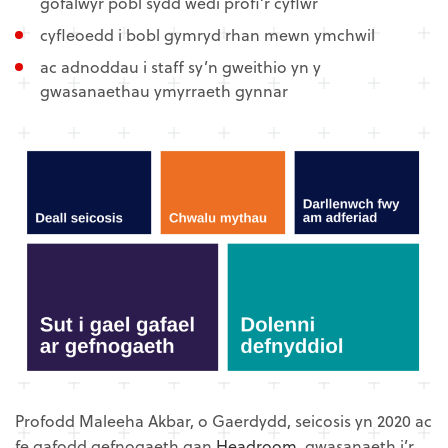
gofalwyr pobl sydd wedi profi’r cyflwr
cyfleoedd i bobl gymryd rhan mewn ymchwil
ac adnoddau i staff sy’n gweithio yn y
gwasanaethau ymyrraeth gynnar
Profodd Maleeha Akbar, o Gaerdydd, seicosis yn 2020 ac
fe gafodd gefnogaeth gan
Headroom
, gwasanaeth i’r