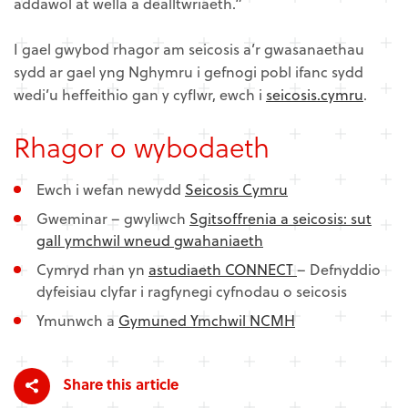
addawol at wella a dealltwriaeth.”
I gael gwybod rhagor am seicosis a’r gwasanaethau
sydd ar gael yng Nghymru i gefnogi pobl ifanc sydd
wedi’u heffeithio gan y cyflwr, ewch i
seicosis.cymru
.
Rhagor o wybodaeth
Ewch i wefan newydd
Seicosis Cymru
Gweminar – gwyliwch
Sgitsoffrenia a seicosis: sut
gall ymchwil wneud gwahaniaeth
Cymryd rhan yn
astudiaeth CONNECT
– Defnyddio
dyfeisiau clyfar i ragfynegi cyfnodau o seicosis
Ymunwch a
Gymuned Ymchwil NCMH
Share this article