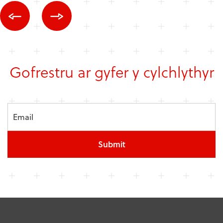
Gofrestru ar gyfer y cylchlythyr
Submit