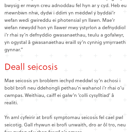
bwysig er mwyn creu adnoddau fel hyn ar y cyd. Heb eu
mewnbwn nhw, dydw i ddim yn meddwl y byddai’r
wefan wedi gwireddu ei photensial yn llawn. Mae’r
wefan newydd hon yn llawer mwy ystyrlon a defnyddiol
i’r rhai sy’n defnyddio gwasanaethau, teulu a gofalwyr,
yn ogystal â gwasanaethau eraill sy’n cynnig ymyrraeth
gynnar.”
Deall seicosis
Mae seicosis yn broblem iechyd meddwl sy’n achosi i
bobl brofi neu ddehongli pethau’n wahanol i’r rhai o’u
cwmpas. Weithiau, caiff ei galw’n ‘colli cysylltiad’ â
realiti.
Yn aml cyfeirir at brofi symptomau seicosis fel cael pwl
seicotig. Gall rhywun ei brofi unwaith, dro ar ôl tro, neu
fyw gydag ef y rhan fwyaf o’r amser.