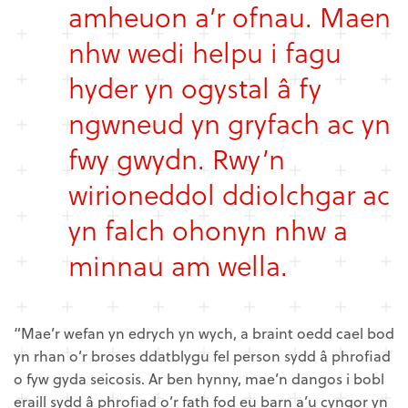
amheuon a’r ofnau. Maen
nhw wedi helpu i fagu
hyder yn ogystal â fy
ngwneud yn gryfach ac yn
fwy gwydn. Rwy’n
wirioneddol ddiolchgar ac
yn falch ohonyn nhw a
minnau am wella.
“Mae’r wefan yn edrych yn wych, a braint oedd cael bod
yn rhan o’r broses ddatblygu fel person sydd â phrofiad
o fyw gyda seicosis. Ar ben hynny, mae’n dangos i bobl
eraill sydd â phrofiad o’r fath fod eu barn a’u cyngor yn