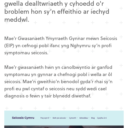
gwella dealltwriaeth y cyhoedd o'r
broblem hon sy’n effeithio ar iechyd
meddwl.
Mae’r Gwasanaeth Ymyrraeth Gynnar mewn Seicosis
(EIP) yn cefnogi pobl ifanc yng Nghymru sy’n profi
symptomau seicosis.
Mae’r gwasanaeth hwn yn canolbwyntio ar ganfod
symptomau yn gynnar a chefnogi pobl i wella ar ôl
seicosis. Mae’n gweithio’n benodol gyda’r rhai sy’n
profi eu pwl cyntaf o seicosis neu sydd wedi cael
diagnosis o fewn y tair blynedd diwethaf.