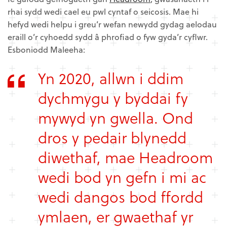
rhai sydd wedi cael eu pwl cyntaf o seicosis. Mae hi
hefyd wedi helpu i greu’r wefan newydd gydag aelodau
eraill o’r cyhoedd sydd â phrofiad o fyw gyda’r cyflwr.
Esboniodd Maleeha:
Yn 2020, allwn i ddim
dychmygu y byddai fy
mywyd yn gwella. Ond
dros y pedair blynedd
diwethaf, mae Headroom
wedi bod yn gefn i mi ac
wedi dangos bod ffordd
ymlaen, er gwaethaf yr