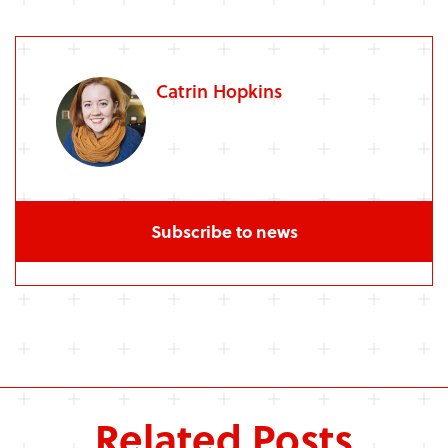
Catrin Hopkins
Catrin yw'r Swyddog Cyfathrebu ar gyfer yr
Subscribe to news
NCMH a Canolfan CYF Prifysgol Caerdydd.
Related Posts