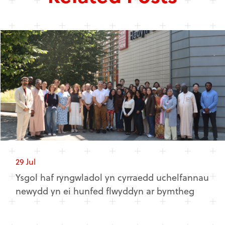
29 Jul
Ysgol haf ryngwladol yn cyrraedd uchelfannau
newydd yn ei hunfed flwyddyn ar bymtheg