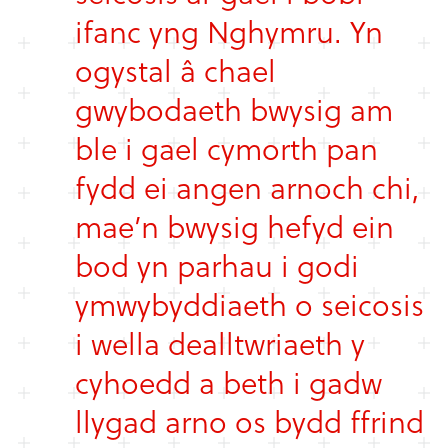
ifanc yng Nghymru. Yn
ogystal â chael
gwybodaeth bwysig am
ble i gael cymorth pan
fydd ei angen arnoch chi,
mae’n bwysig hefyd ein
bod yn parhau i godi
ymwybyddiaeth o seicosis
i wella dealltwriaeth y
cyhoedd a beth i gadw
llygad arno os bydd ffrind