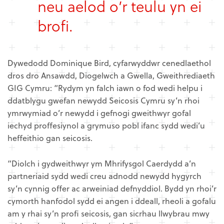
neu aelod o’r teulu yn ei
brofi.
Dywedodd Dominique Bird, cyfarwyddwr cenedlaethol
dros dro Ansawdd, Diogelwch a Gwella, Gweithrediaeth
GIG Cymru: “Rydym yn falch iawn o fod wedi helpu i
ddatblygu gwefan newydd Seicosis Cymru sy’n rhoi
ymrwymiad o’r newydd i gefnogi gweithwyr gofal
iechyd proffesiynol a grymuso pobl ifanc sydd wedi’u
heffeithio gan seicosis.
“Diolch i gydweithwyr ym Mhrifysgol Caerdydd a’n
partneriaid sydd wedi creu adnodd newydd hygyrch
sy’n cynnig offer ac arweiniad defnyddiol. Bydd yn rhoi’r
cymorth hanfodol sydd ei angen i ddeall, rheoli a gofalu
am y rhai sy’n profi seicosis, gan sicrhau llwybrau mwy