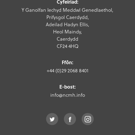
Cyfeiriad:
Y Ganolfan Iechyd Meddwl Genedlaethol,
Prifysgol Caerdydd,
Adeilad Hadyn Ellis,
Heol Maindy,
Caerdydd
CF24 4HQ
Ffôn:
+44 (0)29 2068 8401
E-bost:
info@ncmh.info