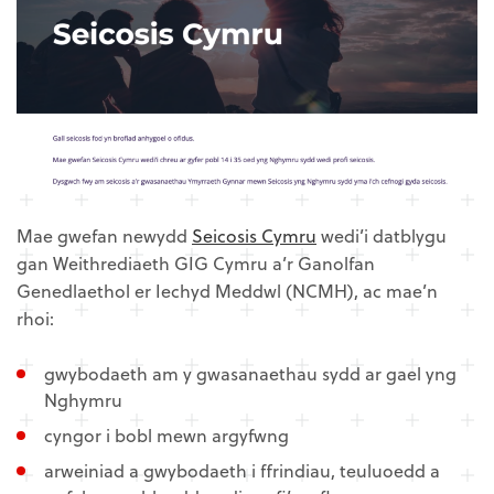
Mae gwefan newydd
Seicosis Cymru
wedi’i datblygu
gan Weithrediaeth GIG Cymru a’r Ganolfan
Genedlaethol er Iechyd Meddwl (NCMH), ac mae’n
rhoi:
gwybodaeth am y gwasanaethau sydd ar gael yng
Nghymru
cyngor i bobl mewn argyfwng
arweiniad a gwybodaeth i ffrindiau, teuluoedd a