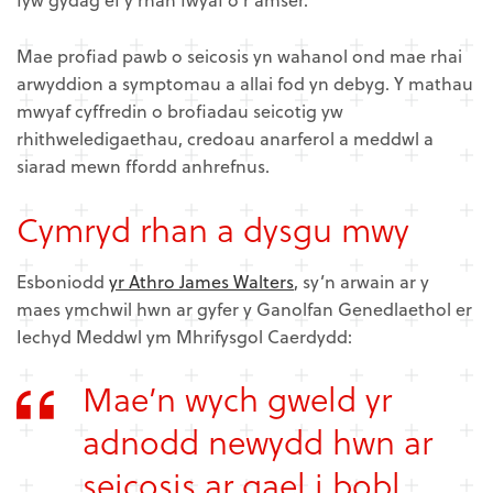
Mae profiad pawb o seicosis yn wahanol ond mae rhai
arwyddion a symptomau a allai fod yn debyg. Y mathau
mwyaf cyffredin o brofiadau seicotig yw
rhithweledigaethau, credoau anarferol a meddwl a
siarad mewn ffordd anhrefnus.
Cymryd rhan a dysgu mwy
Esboniodd
yr Athro James Walters
, sy’n arwain ar y
maes ymchwil hwn ar gyfer y Ganolfan Genedlaethol er
Iechyd Meddwl ym Mhrifysgol Caerdydd:
Mae’n wych gweld yr
adnodd newydd hwn ar
seicosis ar gael i bobl