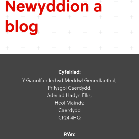
Newyddion a
blog
Cyfeiriad:
Y Ganolfan Iechyd Meddwl Genedlaethol,
Prifysgol Caerdydd,
Adeilad Hadyn Ellis,
Heol Maindy,
Caerdydd
CF24 4HQ
Ffôn: