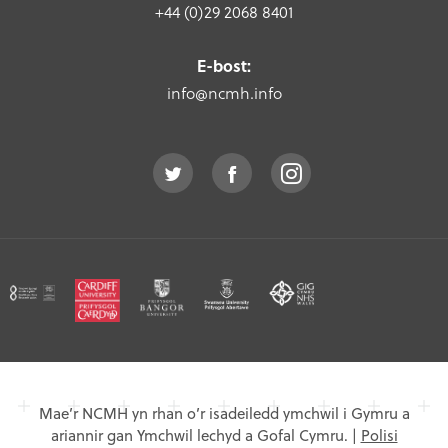
+44 (0)29 2068 8401
E-bost:
info@ncmh.info
Mae’r NCMH yn rhan o’r isadeiledd ymchwil i Gymru a
ariannir gan Ymchwil lechyd a Gofal Cymru.
|
Polisi