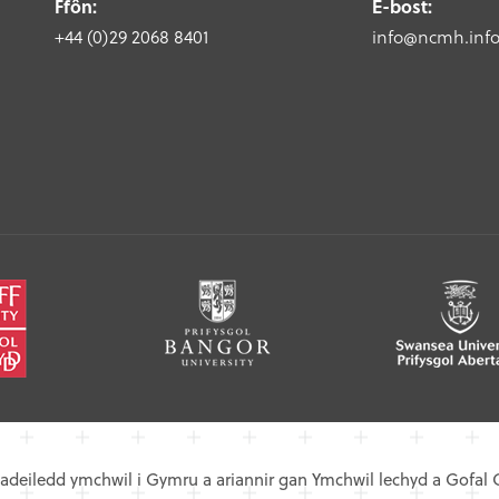
Ffôn:
E-bost:
+44 (0)29 2068 8401
info@ncmh.inf
adeiledd ymchwil i Gymru a ariannir gan Ymchwil lechyd a Gofal 