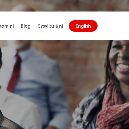
om ni
Blog
Cysylltu â ni
English