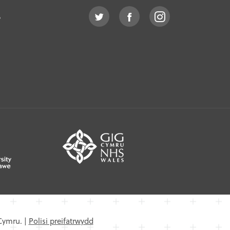
o
Cymru.
|
Polisi preifatrwydd