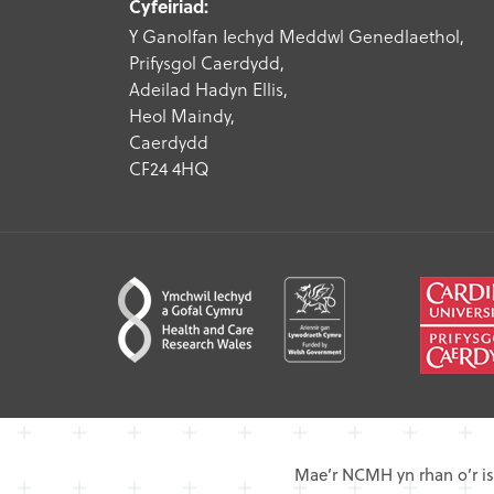
Cyfeiriad:
Y Ganolfan Iechyd Meddwl Genedlaethol,
Prifysgol Caerdydd,
Adeilad Hadyn Ellis,
Heol Maindy,
Caerdydd
CF24 4HQ
Mae’r NCMH yn rhan o’r is