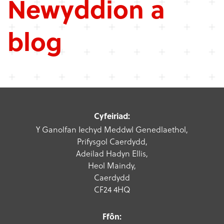
Newyddion a
blog
Cyfeiriad:
Y Ganolfan Iechyd Meddwl Genedlaethol,
Prifysgol Caerdydd,
Adeilad Hadyn Ellis,
Heol Maindy,
Caerdydd
CF24 4HQ
Ffôn: