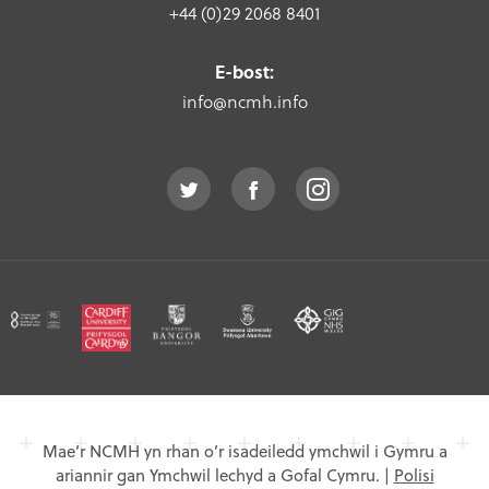
+44 (0)29 2068 8401
E-bost:
info@ncmh.info
Mae’r NCMH yn rhan o’r isadeiledd ymchwil i Gymru a
ariannir gan Ymchwil lechyd a Gofal Cymru.
|
Polisi