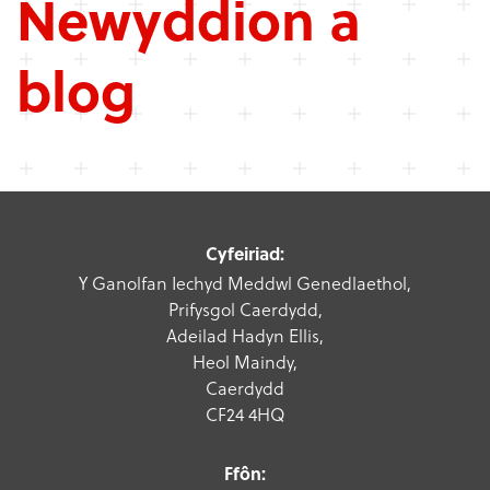
Newyddion a
blog
Cyfeiriad:
Y Ganolfan Iechyd Meddwl Genedlaethol,
Prifysgol Caerdydd,
Adeilad Hadyn Ellis,
Heol Maindy,
Caerdydd
CF24 4HQ
Ffôn: