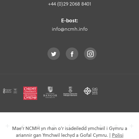
+44 (0)29 2068 8401
E-bost:
info@ncmh.info
Mae’r NCMH yn rhan o’r isadeiledd ymchwil i Gymru a
ariannir gan Ymchwil lechyd a Gofal Cymru.
|
Polisi