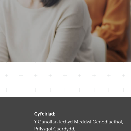
Cyfeiriad:
Y Ganolfan Iechyd Meddwl Genedlaethol,
Prifysgol Caerdydd,