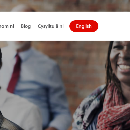
om ni
Blog
Cysylltu â ni
English