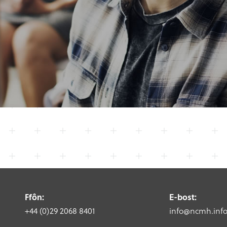
Ffôn:
E-bost:
+44 (0)29 2068 8401
info@ncmh.inf