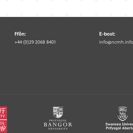
Ffôn:
E-bost:
+44 (0)29 2068 8401
info@ncmh.inf