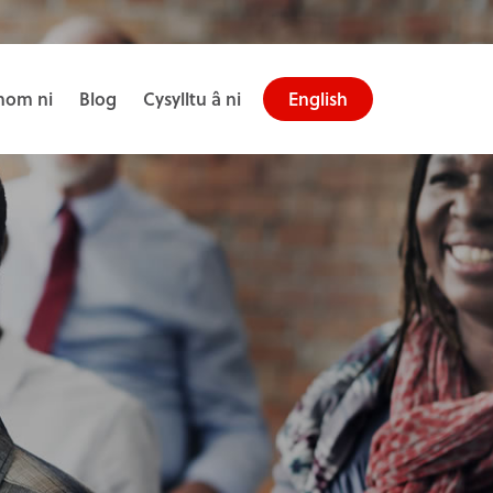
om ni
Blog
Cysylltu â ni
English