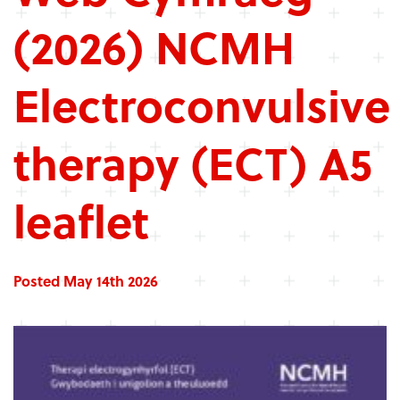
(2026) NCMH
Electroconvulsive
therapy (ECT) A5
leaflet
Posted May 14th 2026