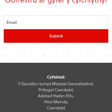
Submit
Cyfeiriad:
Y Ganolfan Iechyd Meddwl Genedlaethol,
Prifysgol Caerdydd,
Adeilad Hadyn Ellis,
Heol Maindy,
Caerdydd