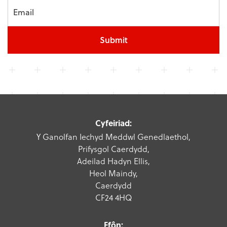
Submit
Cyfeiriad:
Y Ganolfan Iechyd Meddwl Genedlaethol,
Prifysgol Caerdydd,
Adeilad Hadyn Ellis,
Heol Maindy,
Caerdydd
CF24 4HQ
Ffôn: