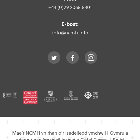
+44 (0)29 2068 8401
E-bost:
info@ncmh.info
Mae’r NCMH yn rhan o’r isadeiledd ymchwil i Gymru a
ariannir gan Ymchwil lechyd a Gofal Cymru.
|
Polisi