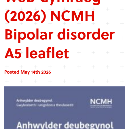
(2026) NCMH
Bipolar disorder
A5 leaflet
Posted May 14th 2026