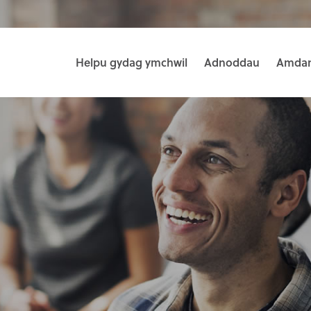
Helpu gydag ymchwil
Adnoddau
Amdan