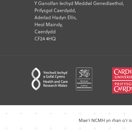
Y Ganolfan Iechyd Meddwl Genedlaethol,
Prifysgol Caerdydd,
Adeilad Hadyn Ellis,
Heol Maindy,
Caerdydd
CF24 4HQ
Mae’r NCMH yn rhan o’r is