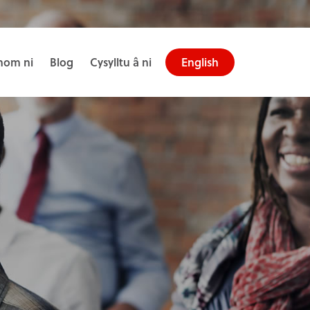
om ni
Blog
Cysylltu â ni
English