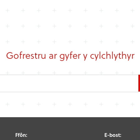
Gofrestru ar gyfer y cylchlythyr
Ffôn:
E-bost: