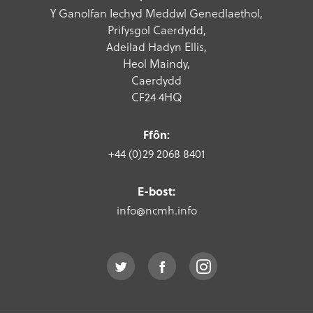
Y Ganolfan Iechyd Meddwl Genedlaethol,
Prifysgol Caerdydd,
Adeilad Hadyn Ellis,
Heol Maindy,
Caerdydd
CF24 4HQ
Ffôn:
+44 (0)29 2068 8401
E-bost:
info@ncmh.info