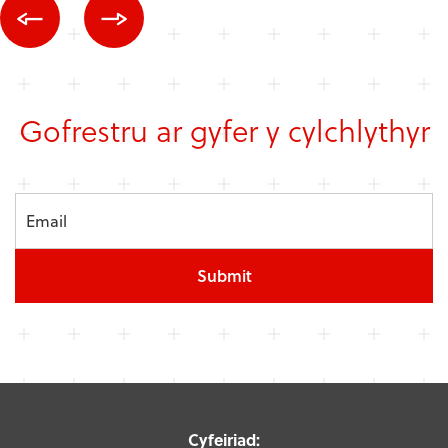
Gofrestru ar gyfer y cylchlythyr
Submit
Cyfeiriad: