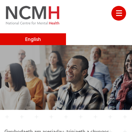
English
Gwybodaeth am asesiadau, triniaeth a chyngor