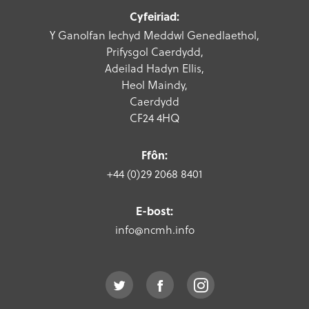
Cyfeiriad:
Y Ganolfan Iechyd Meddwl Genedlaethol,
Prifysgol Caerdydd,
Adeilad Hadyn Ellis,
Heol Maindy,
Caerdydd
CF24 4HQ
Ffôn:
+44 (0)29 2068 8401
E-bost:
info@ncmh.info