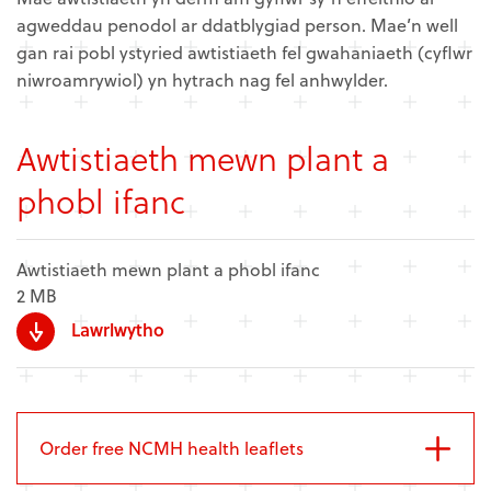
agweddau penodol ar ddatblygiad person. Mae’n well
gan rai pobl ystyried awtistiaeth fel gwahaniaeth (cyflwr
niwroamrywiol) yn hytrach nag fel anhwylder.
Awtistiaeth mewn plant a
phobl ifanc
Awtistiaeth mewn plant a phobl ifanc
2 MB
Lawrlwytho
Order free NCMH health leaflets