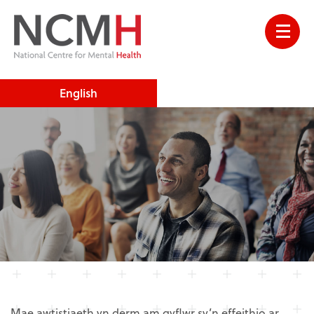
English
Mae awtistiaeth yn derm am gyflwr sy’n effeithio ar