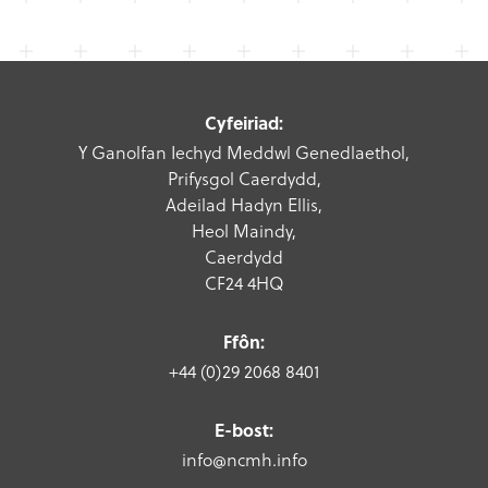
Cyfeiriad:
Y Ganolfan Iechyd Meddwl Genedlaethol,
Prifysgol Caerdydd,
Adeilad Hadyn Ellis,
Heol Maindy,
Caerdydd
CF24 4HQ
Ffôn:
+44 (0)29 2068 8401
E-bost:
info@ncmh.info