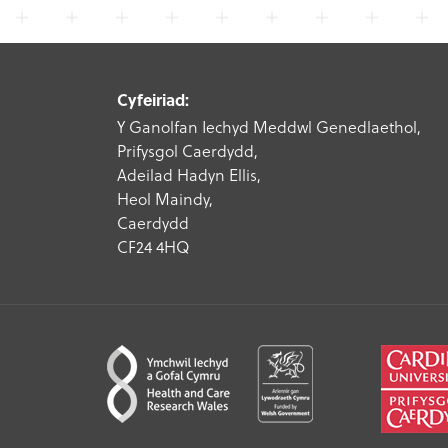
Cyfeiriad:
Y Ganolfan Iechyd Meddwl Genedlaethol,
Prifysgol Caerdydd,
Adeilad Hadyn Ellis,
Heol Maindy,
Caerdydd
CF24 4HQ