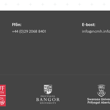
Ffôn:
E-bost:
+44 (0)29 2068 8401
info@ncmh.inf