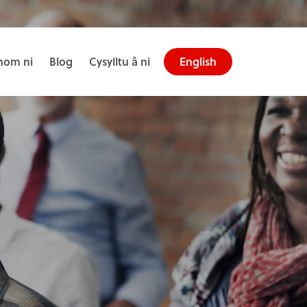
om ni
Blog
Cysylltu â ni
English