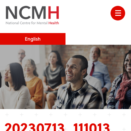
English
20230713_111013