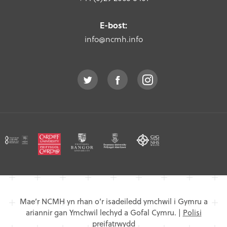
E-bost:
info@ncmh.info
Mae’r NCMH yn rhan o’r isadeiledd ymchwil i Gymru a
ariannir gan Ymchwil lechyd a Gofal Cymru.
|
Polisi
preifatrwydd