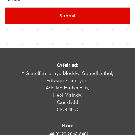
Submit
Cyfeiriad:
Y Ganolfan Iechyd Meddwl Genedlaethol,
Prifysgol Caerdydd,
Adeilad Hadyn Ellis,
Heol Maindy,
Caerdydd
CF24 4HQ
Ffôn:
+44 (0)29 2068 8401