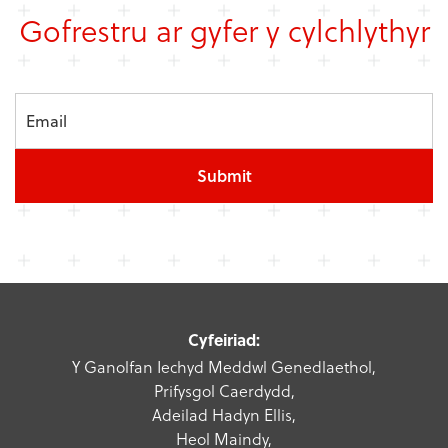
Gofrestru ar gyfer y cylchlythyr
Submit
Cyfeiriad:
Y Ganolfan Iechyd Meddwl Genedlaethol,
Prifysgol Caerdydd,
Adeilad Hadyn Ellis,
Heol Maindy,