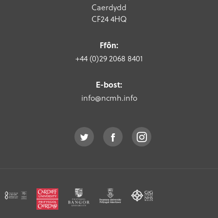
Caerdydd
CF24 4HQ
Ffôn:
+44 (0)29 2068 8401
E-bost:
info@ncmh.info