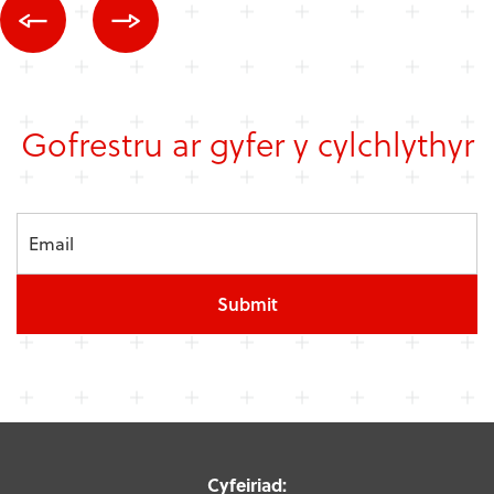
Gofrestru ar gyfer y cylchlythyr
Submit
Cyfeiriad: