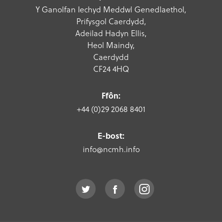
Y Ganolfan Iechyd Meddwl Genedlaethol,
Prifysgol Caerdydd,
Adeilad Hadyn Ellis,
Heol Maindy,
Caerdydd
CF24 4HQ
Ffôn:
+44 (0)29 2068 8401
E-bost:
info@ncmh.info