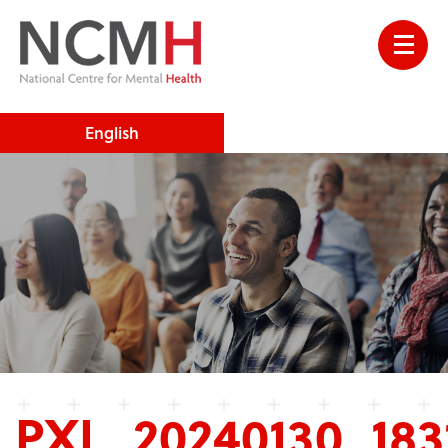
English
PXL_20240130_183