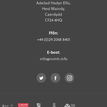
Adeilad Hadyn Ellis,
Heol Maindy,
Caerdydd
CF24 4HQ
Ffôn:
+44 (0)29 2068 8401
E-bost:
info@ncmh.info