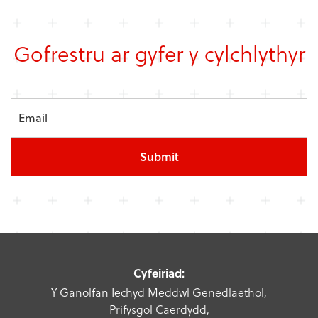
Gofrestru ar gyfer y cylchlythyr
Submit
Cyfeiriad:
Y Ganolfan Iechyd Meddwl Genedlaethol,
Prifysgol Caerdydd,