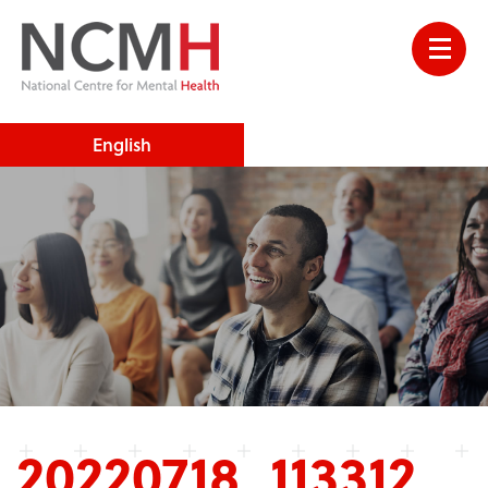
English
20220718_113312