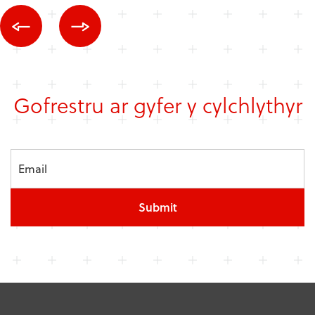
Gofrestru ar gyfer y cylchlythyr
Submit