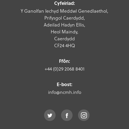
Cyfeiriad:
Y Ganolfan Iechyd Meddwl Genedlaethol,
Prifysgol Caerdydd,
Adeilad Hadyn Ellis,
Heol Maindy,
Caerdydd
CF24 4HQ
Ffôn:
+44 (0)29 2068 8401
E-bost:
info@ncmh.info