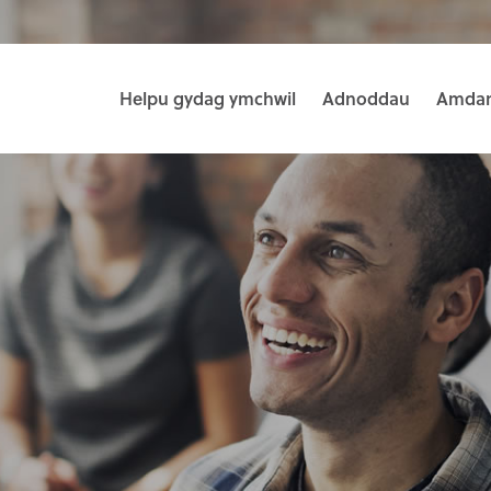
Helpu gydag ymchwil
Adnoddau
Amdan