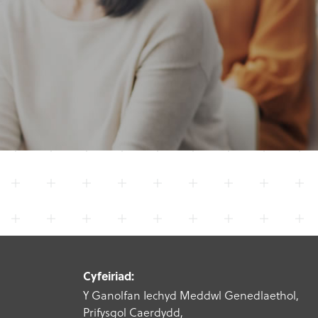
Cyfeiriad:
Y Ganolfan Iechyd Meddwl Genedlaethol,
Prifysgol Caerdydd,