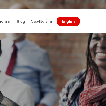
om ni
Blog
Cysylltu â ni
English