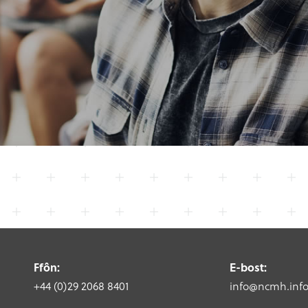
Ffôn:
E-bost:
+44 (0)29 2068 8401
info@ncmh.inf