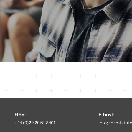
Ffôn:
E-bost:
+44 (0)29 2068 8401
info@ncmh.inf