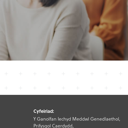
Cyfeiriad:
Y Ganolfan Iechyd Meddwl Genedlaethol,
Prifysgol Caerdydd,