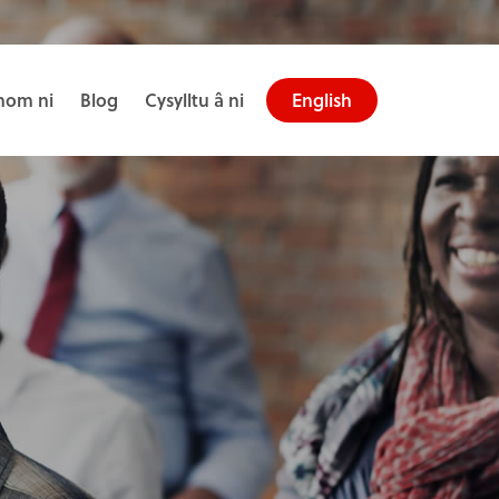
om ni
Blog
Cysylltu â ni
English