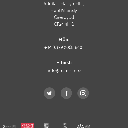
Adeilad Hadyn Ellis,
Heol Maindy,
Caerdydd
CF24 4HQ
Ffôn:
+44 (0)29 2068 8401
E-bost:
info@ncmh.info