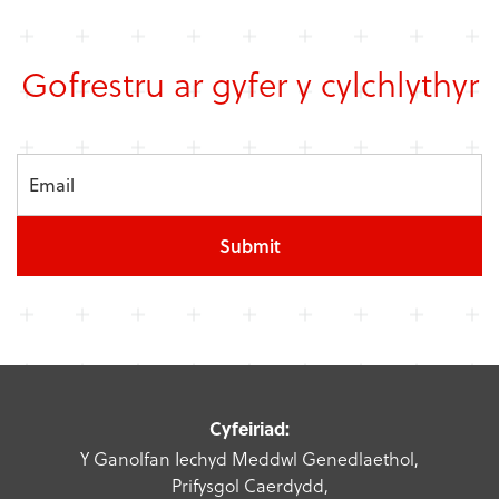
Gofrestru ar gyfer y cylchlythyr
Submit
Cyfeiriad:
Y Ganolfan Iechyd Meddwl Genedlaethol,
Prifysgol Caerdydd,