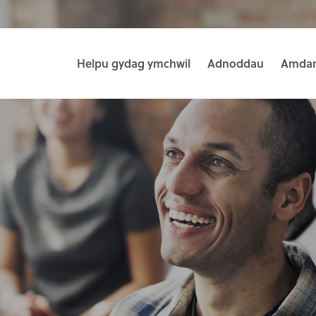
Helpu gydag ymchwil
Adnoddau
Amdan