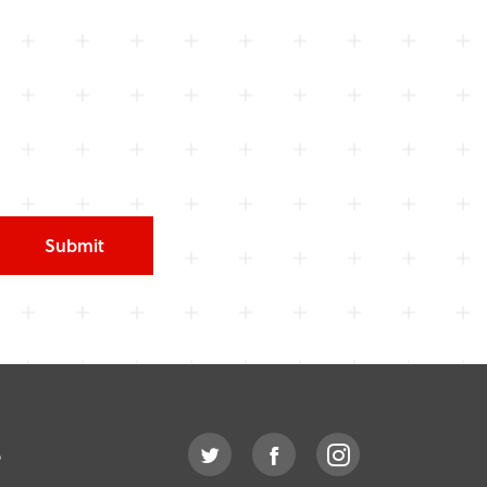
Submit
o