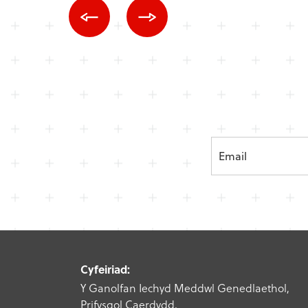
Cyfeiriad:
Y Ganolfan Iechyd Meddwl Genedlaethol,
Prifysgol Caerdydd,