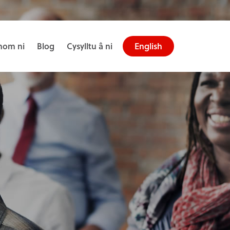
om ni
Blog
Cysylltu â ni
English