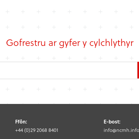
Gofrestru ar gyfer y cylchlythyr
Ffôn:
E-bost:
+44 (0)29 2068 8401
info@ncmh.inf