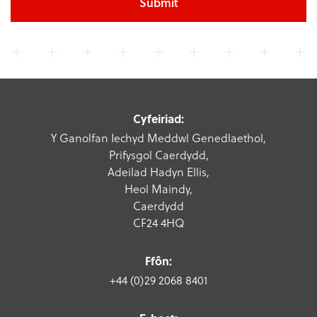
Submit
Cyfeiriad:
Y Ganolfan Iechyd Meddwl Genedlaethol,
Prifysgol Caerdydd,
Adeilad Hadyn Ellis,
Heol Maindy,
Caerdydd
CF24 4HQ
Ffôn:
+44 (0)29 2068 8401