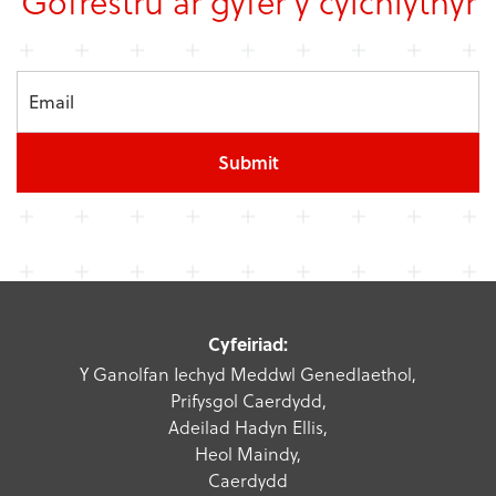
Gofrestru ar gyfer y cylchlythyr
Submit
Cyfeiriad:
Y Ganolfan Iechyd Meddwl Genedlaethol,
Prifysgol Caerdydd,
Adeilad Hadyn Ellis,
Heol Maindy,
Caerdydd