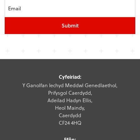
Submit
Cyfeiriad:
Y Ganolfan Iechyd Meddwl Genedlaethol,
Prifysgol Caerdydd,
Adeilad Hadyn Ellis,
Heol Maindy,
Caerdydd
CF24 4HQ
Ffôn: