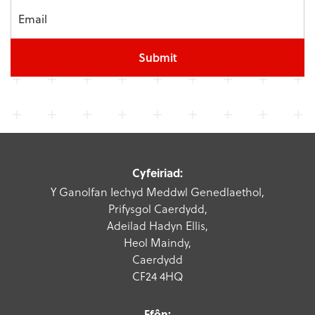
Submit
Cyfeiriad:
Y Ganolfan Iechyd Meddwl Genedlaethol,
Prifysgol Caerdydd,
Adeilad Hadyn Ellis,
Heol Maindy,
Caerdydd
CF24 4HQ
Ffôn: