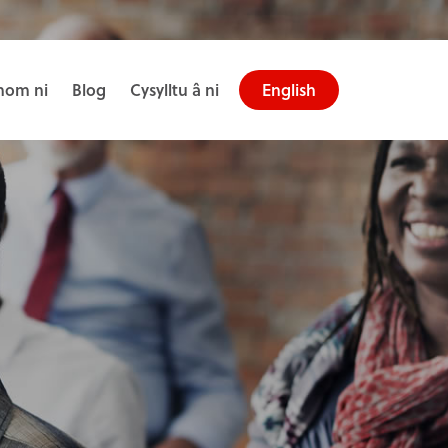
om ni
Blog
Cysylltu â ni
English