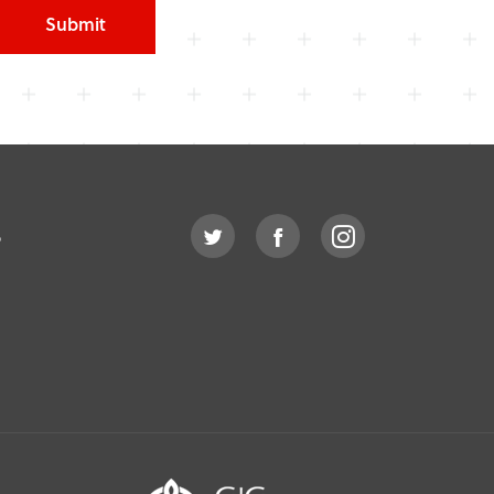
Submit
o