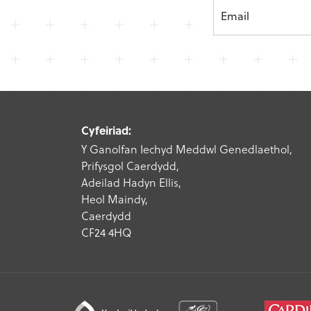
Cyfeiriad:
Y Ganolfan Iechyd Meddwl Genedlaethol,
Prifysgol Caerdydd,
Adeilad Hadyn Ellis,
Heol Maindy,
Caerdydd
CF24 4HQ