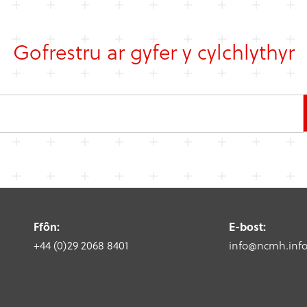
Gofrestru ar gyfer y cylchlythyr
Ffôn:
E-bost:
+44 (0)29 2068 8401
info@ncmh.inf