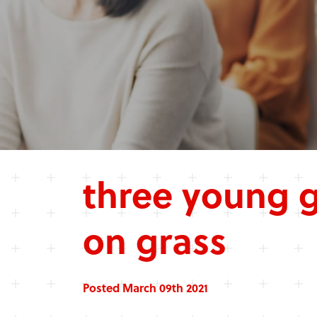
three young g
on grass
Posted March 09th 2021