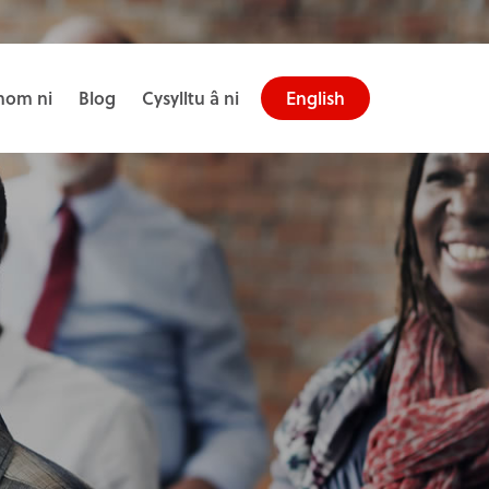
om ni
Blog
Cysylltu â ni
English