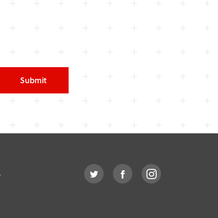
Submit
o