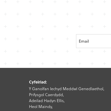
Cyfeiriad:
Y Ganolfan Iechyd Meddwl Genedlaethol,
Prifysgol Caerdydd,
Adeilad Hadyn Ellis,
Heol Maindy,