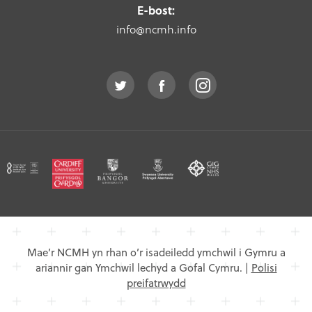
E-bost:
info@ncmh.info
Mae’r NCMH yn rhan o’r isadeiledd ymchwil i Gymru a
ariannir gan Ymchwil lechyd a Gofal Cymru.
|
Polisi
preifatrwydd