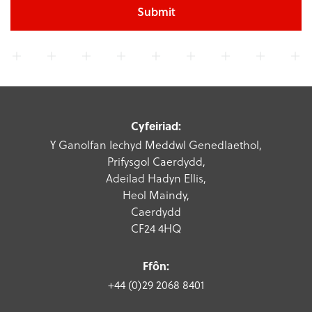
Submit
Cyfeiriad:
Y Ganolfan Iechyd Meddwl Genedlaethol,
Prifysgol Caerdydd,
Adeilad Hadyn Ellis,
Heol Maindy,
Caerdydd
CF24 4HQ
Ffôn:
+44 (0)29 2068 8401