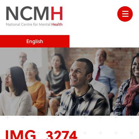
English
IMG_3274