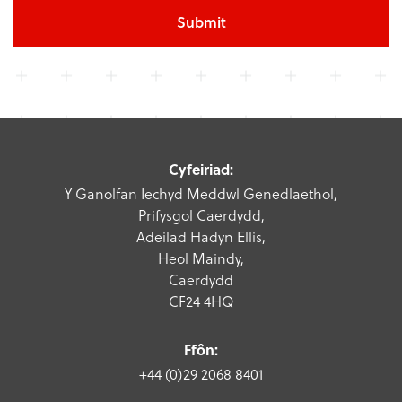
Submit
Cyfeiriad:
Y Ganolfan Iechyd Meddwl Genedlaethol,
Prifysgol Caerdydd,
Adeilad Hadyn Ellis,
Heol Maindy,
Caerdydd
CF24 4HQ
Ffôn:
+44 (0)29 2068 8401