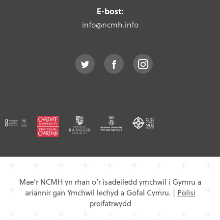
E-bost:
info@ncmh.info
Mae’r NCMH yn rhan o’r isadeiledd ymchwil i Gymru a
ariannir gan Ymchwil lechyd a Gofal Cymru.
|
Polisi
preifatrwydd