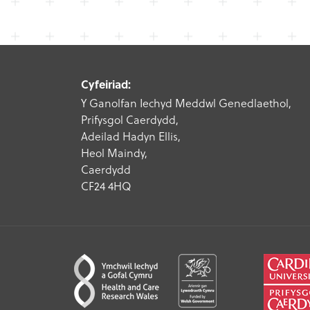
Cyfeiriad:
Y Ganolfan Iechyd Meddwl Genedlaethol,
Prifysgol Caerdydd,
Adeilad Hadyn Ellis,
Heol Maindy,
Caerdydd
CF24 4HQ