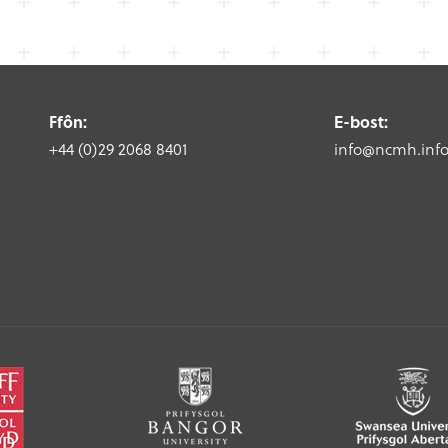
Ffôn:
E-bost:
+44 (0)29 2068 8401
info@ncmh.inf