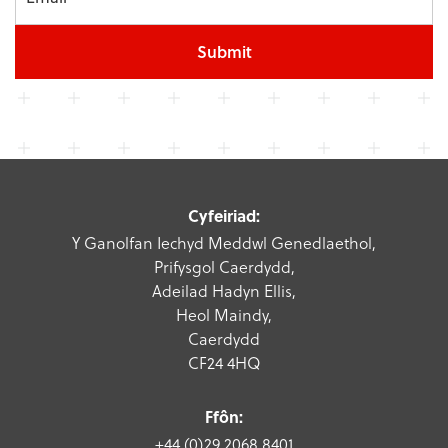
Submit
Cyfeiriad:
Y Ganolfan Iechyd Meddwl Genedlaethol,
Prifysgol Caerdydd,
Adeilad Hadyn Ellis,
Heol Maindy,
Caerdydd
CF24 4HQ
Ffôn:
+44 (0)29 2068 8401