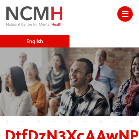
English
DtfDzN3XcAAwN