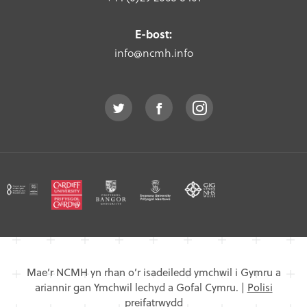
E-bost:
info@ncmh.info
Mae’r NCMH yn rhan o’r isadeiledd ymchwil i Gymru a
ariannir gan Ymchwil lechyd a Gofal Cymru.
|
Polisi
preifatrwydd