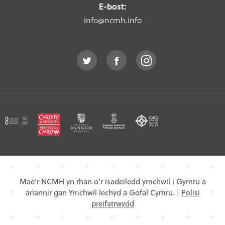
E-bost:
info@ncmh.info
Mae’r NCMH yn rhan o’r isadeiledd ymchwil i Gymru a
ariannir gan Ymchwil lechyd a Gofal Cymru.
|
Polisi
preifatrwydd