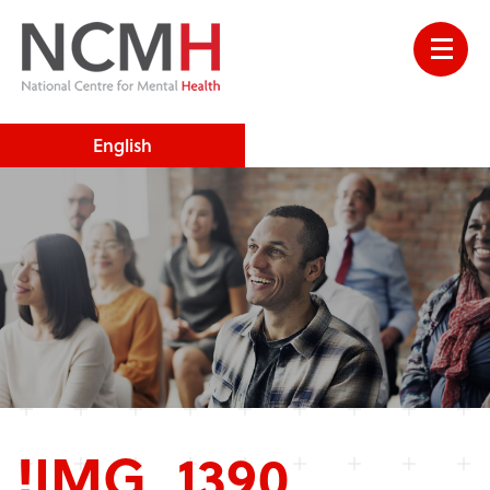
English
!IMG_1390