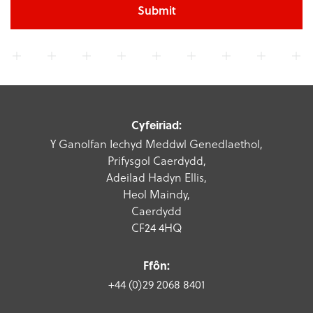
Submit
Cyfeiriad:
Y Ganolfan Iechyd Meddwl Genedlaethol,
Prifysgol Caerdydd,
Adeilad Hadyn Ellis,
Heol Maindy,
Caerdydd
CF24 4HQ
Ffôn:
+44 (0)29 2068 8401