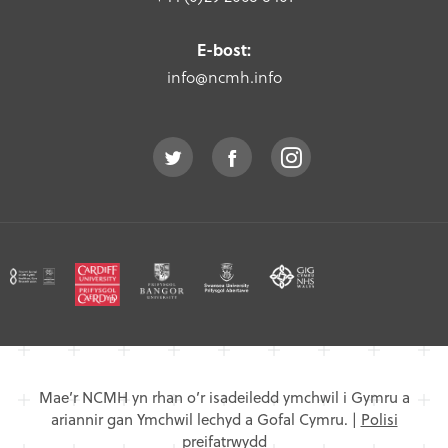
E-bost:
info@ncmh.info
Mae’r NCMH yn rhan o’r isadeiledd ymchwil i Gymru a
ariannir gan Ymchwil lechyd a Gofal Cymru.
|
Polisi
preifatrwydd