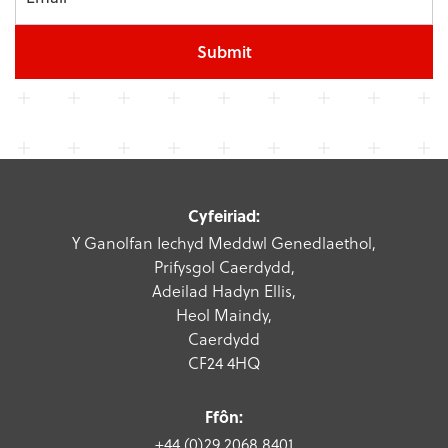
Submit
Cyfeiriad:
Y Ganolfan Iechyd Meddwl Genedlaethol,
Prifysgol Caerdydd,
Adeilad Hadyn Ellis,
Heol Maindy,
Caerdydd
CF24 4HQ
Ffôn:
+44 (0)29 2068 8401