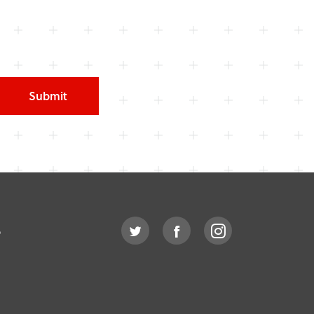
Submit
o