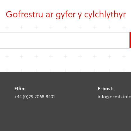
Gofrestru ar gyfer y cylchlythyr
Ffôn:
E-bost:
+44 (0)29 2068 8401
info@ncmh.inf