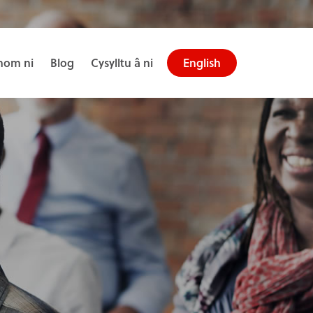
om ni
Blog
Cysylltu â ni
English