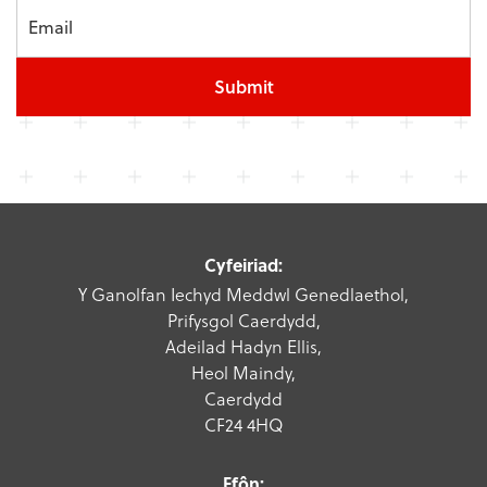
Submit
Cyfeiriad:
Y Ganolfan Iechyd Meddwl Genedlaethol,
Prifysgol Caerdydd,
Adeilad Hadyn Ellis,
Heol Maindy,
Caerdydd
CF24 4HQ
Ffôn: