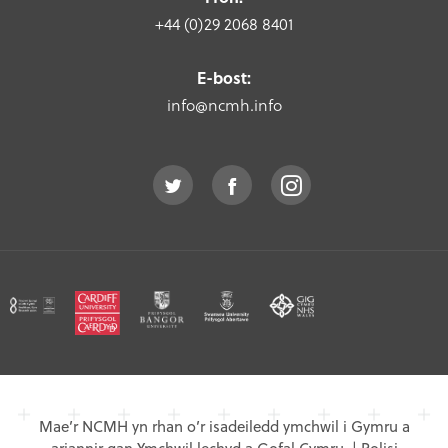
+44 (0)29 2068 8401
E-bost:
info@ncmh.info
Mae’r NCMH yn rhan o’r isadeiledd ymchwil i Gymru a
ariannir gan Ymchwil lechyd a Gofal Cymru.
|
Polisi